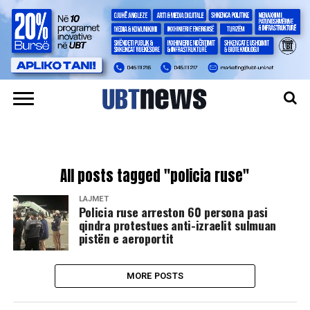
All posts tagged "policia ruse"
LAJMET
Policia ruse arreston 60 persona pasi
qindra protestues anti-izraelit sulmuan
pistën e aeroportit
MORE POSTS