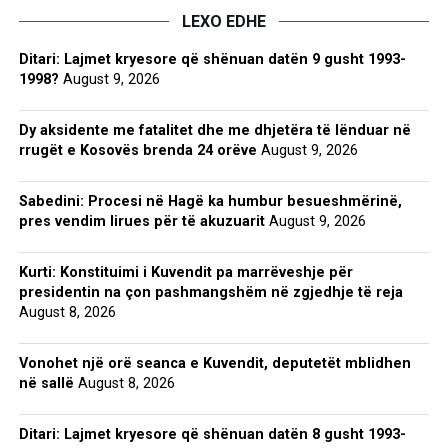
LEXO EDHE
Ditari: Lajmet kryesore që shënuan datën 9 gusht 1993-
1998?
August 9, 2026
Dy aksidente me fatalitet dhe me dhjetëra të lënduar në
rrugët e Kosovës brenda 24 orëve
August 9, 2026
Sabedini: Procesi në Hagë ka humbur besueshmërinë,
pres vendim lirues për të akuzuarit
August 9, 2026
Kurti: Konstituimi i Kuvendit pa marrëveshje për
presidentin na çon pashmangshëm në zgjedhje të reja
August 8, 2026
Vonohet një orë seanca e Kuvendit, deputetët mblidhen
në sallë
August 8, 2026
Ditari: Lajmet kryesore që shënuan datën 8 gusht 1993-