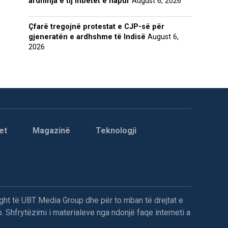
ardhmja e tij mbetet e hapur
August 6, 2026
Çfarë tregojnë protestat e CJP-së për
gjeneratën e ardhshme të Indisë
August 6,
2026
et
Magazinë
Teknologji
ght të UBT Media Group dhe për to mban të drejtat e
. Shfrytëzimi i materialeve nga ndonjë faqe interneti a