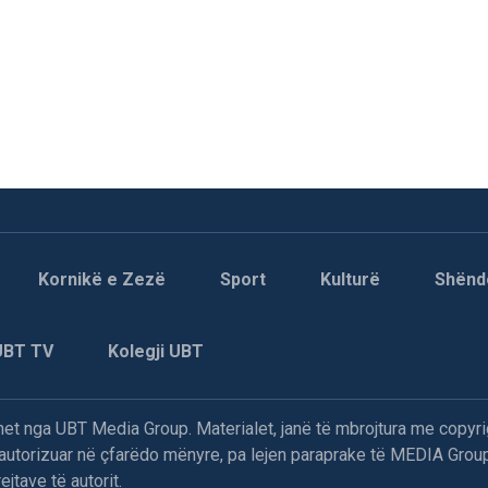
Kornikë e Zezë
Sport
Kulturë
Shënd
UBT TV
Kolegji UBT
t nga UBT Media Group. Materialet, janë të mbrojtura me copyri
paautorizuar në çfarëdo mënyre, pa lejen paraprake të MEDIA Group
jtave të autorit.