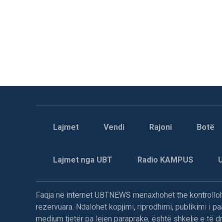
Lajmet
Vendi
Rajoni
Botë
Lajmet nga UBT
Radio KAMPUS
Faqja në internet UBTNEWS menaxhohet the kontrollohe
rezervuara. Ndalohet kopjimi, riprodhimi, publikimi i 
medium tjetër pa lejen paraprake, është shkelje e të dre