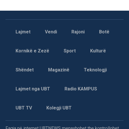
Lajmet
Vendi
Rajoni
Botë
Kornikë e Zezë
Sport
Kulturë
Shëndet
Magazinë
Teknologji
Lajmet nga UBT
Radio KAMPUS
UBT TV
Kolegji UBT
Faqja në internet UBTNEWS menaxhohet the kontrollohet