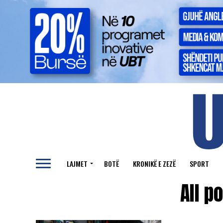
LAJMET
BOTË
KRONIKË E ZEZË
SPORT
All p