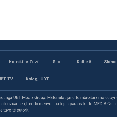
Kornikë e Zezë
Sport
Kulturë
Shënd
UBT TV
Kolegji UBT
t nga UBT Media Group. Materialet, janë të mbrojtura me copyri
paautorizuar në çfarëdo mënyre, pa lejen paraprake të MEDIA Group
jtave të autorit.