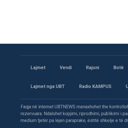
Lajmet
Vendi
Rajoni
Botë
Lajmet nga UBT
Radio KAMPUS
Faqja në internet UBTNEWS menaxhohet the kontrollohe
rezervuara. Ndalohet kopjimi, riprodhimi, publikimi i 
medium tjetër pa lejen paraprake, është shkelje e të dre