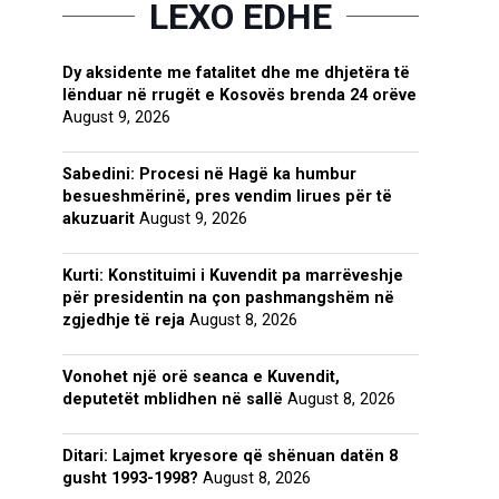
LEXO EDHE
Dy aksidente me fatalitet dhe me dhjetëra të
lënduar në rrugët e Kosovës brenda 24 orëve
August 9, 2026
Sabedini: Procesi në Hagë ka humbur
besueshmërinë, pres vendim lirues për të
akuzuarit
August 9, 2026
Kurti: Konstituimi i Kuvendit pa marrëveshje
për presidentin na çon pashmangshëm në
zgjedhje të reja
August 8, 2026
Vonohet një orë seanca e Kuvendit,
deputetët mblidhen në sallë
August 8, 2026
Ditari: Lajmet kryesore që shënuan datën 8
gusht 1993-1998?
August 8, 2026