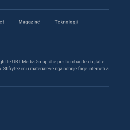
et
Magazinë
Teknologji
ght të UBT Media Group dhe për to mban të drejtat e
. Shfrytëzimi i materialeve nga ndonjë faqe interneti a