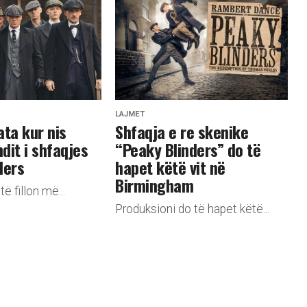
LAJMET
ata kur nis
Shfaqja e re skenike
ndit i shfaqjes
“Peaky Blinders” do të
ders
hapet këtë vit në
Birmingham
ë fillon më...
Produksioni do të hapet këtë...