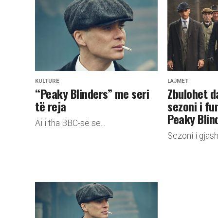
KULTURË
LAJMET
“Peaky Blinders” me seri
Zbulohet d
të reja
sezoni i fu
Peaky Blin
Ai i tha BBC-së se...
Sezoni i gjasht