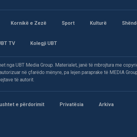
Kornikë e Zezë
Sport
Kulturë
Shënd
UBT TV
Kolegji UBT
t nga UBT Media Group. Materialet, janë të mbrojtura me copyri
paautorizuar në çfarëdo mënyre, pa lejen paraprake të MEDIA Group
jtave të autorit.
ushtet e përdorimit
Privatësia
Arkiva