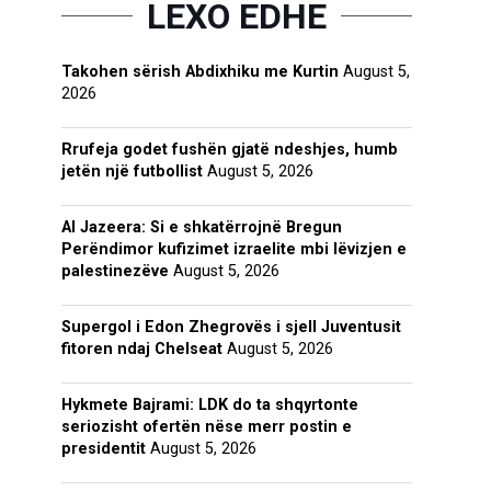
LEXO EDHE
Takohen sërish Abdixhiku me Kurtin
August 5,
2026
Rrufeja godet fushën gjatë ndeshjes, humb
jetën një futbollist
August 5, 2026
Al Jazeera: Si e shkatërrojnë Bregun
Perëndimor kufizimet izraelite mbi lëvizjen e
palestinezëve
August 5, 2026
Supergol i Edon Zhegrovës i sjell Juventusit
fitoren ndaj Chelseat
August 5, 2026
Hykmete Bajrami: LDK do ta shqyrtonte
seriozisht ofertën nëse merr postin e
presidentit
August 5, 2026