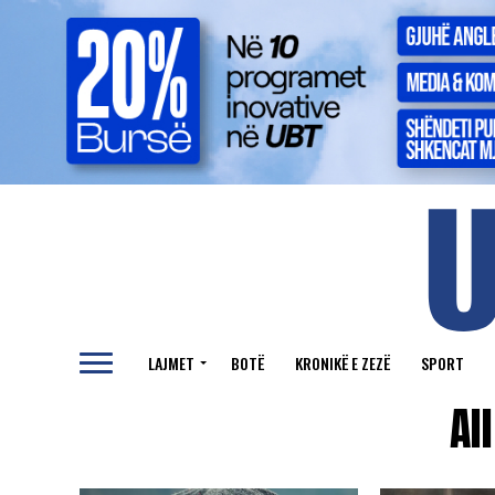
LAJMET
BOTË
KRONIKË E ZEZË
SPORT
Al