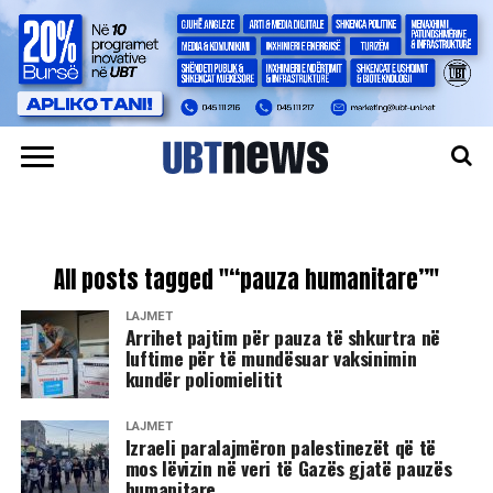
All posts tagged "“pauza humanitare”"
LAJMET
Arrihet pajtim për pauza të shkurtra në
luftime për të mundësuar vaksinimin
kundër poliomielitit
LAJMET
​Izraeli paralajmëron palestinezët që të
mos lëvizin në veri të Gazës gjatë pauzës
humanitare