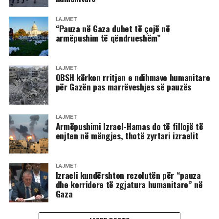
LAJMET
“Pauza në Gaza duhet të çojë në
armëpushim të qëndrueshëm”
LAJMET
​OBSH kërkon rritjen e ndihmave humanitare
për Gazën pas marrëveshjes së pauzës
LAJMET
Armëpushimi Izrael-Hamas do të fillojë të
enjten në mëngjes, thotë zyrtari izraelit
LAJMET
​Izraeli kundërshton rezolutën për “pauza
dhe korridore të zgjatura humanitare” në
Gaza