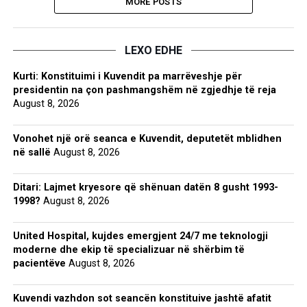
MORE POSTS
LEXO EDHE
Kurti: Konstituimi i Kuvendit pa marrëveshje për
presidentin na çon pashmangshëm në zgjedhje të reja
August 8, 2026
Vonohet një orë seanca e Kuvendit, deputetët mblidhen
në sallë
August 8, 2026
Ditari: Lajmet kryesore që shënuan datën 8 gusht 1993-
1998?
August 8, 2026
United Hospital, kujdes emergjent 24/7 me teknologji
moderne dhe ekip të specializuar në shërbim të
pacientëve
August 8, 2026
Kuvendi vazhdon sot seancën konstituive jashtë afatit