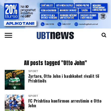
All posts tagged "Otto John"
SPORT
​Zyrtare, Otto John i bashkohet rivalit të
Prishtinës
SPORT
FC Prishtina konfirmon arrestimin e Otto
John