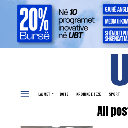
LAJMET
BOTË
KRONIKË E ZEZË
SPORT
All po