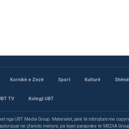
Kornikë e Zezë
Sport
Kulturë
Shënd
UBT TV
Kolegji UBT
t nga UBT Media Group. Materialet, janë të mbrojtura me copyri
paautorizuar në çfarëdo mënyre, pa lejen paraprake të MEDIA Group