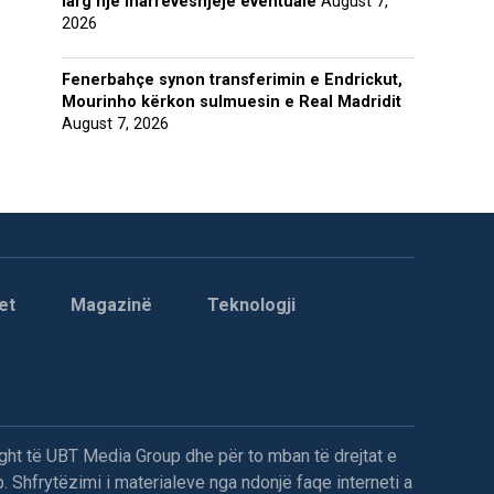
larg një marrëveshjeje eventuale
August 7,
2026
Fenerbahçe synon transferimin e Endrickut,
Mourinho kërkon sulmuesin e Real Madridit
August 7, 2026
et
Magazinë
Teknologji
ght të UBT Media Group dhe për to mban të drejtat e
. Shfrytëzimi i materialeve nga ndonjë faqe interneti a