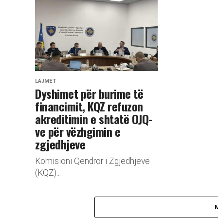
LAJMET
Dyshimet për burime të
financimit, KQZ refuzon
akreditimin e shtatë OJQ-
ve për vëzhgimin e
zgjedhjeve
Komisioni Qendror i Zgjedhjeve
(KQZ)...