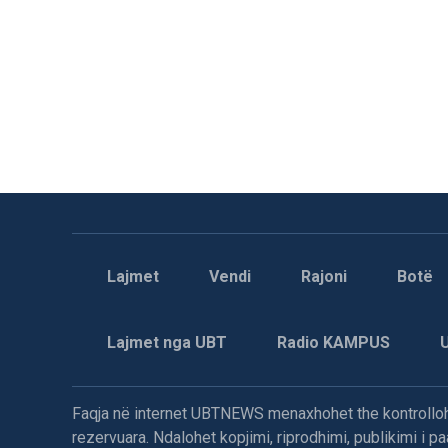
Lajmet
Vendi
Rajoni
Botë
Lajmet nga UBT
Radio KAMPUS
Faqja në internet UBTNEWS menaxhohet the kontrollohe
rezervuara. Ndalohet kopjimi, riprodhimi, publikimi i 