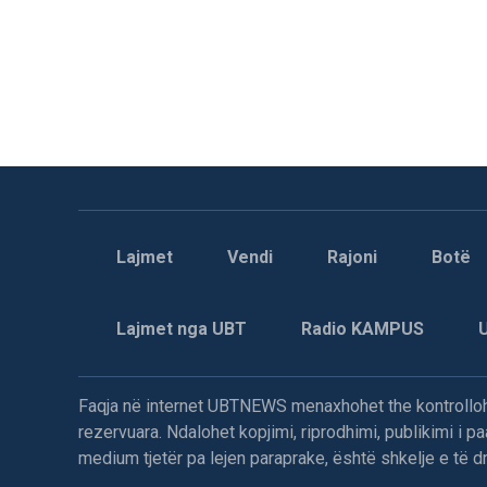
Lajmet
Vendi
Rajoni
Botë
Lajmet nga UBT
Radio KAMPUS
Faqja në internet UBTNEWS menaxhohet the kontrollohe
rezervuara. Ndalohet kopjimi, riprodhimi, publikimi i 
medium tjetër pa lejen paraprake, është shkelje e të dre