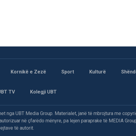
Kornikë e Zezë
Sport
Kulturë
Shënd
UBT TV
Kolegji UBT
t nga UBT Media Group. Materialet, janë të mbrojtura me copyri
paautorizuar në çfarëdo mënyre, pa lejen paraprake të MEDIA Group
jtave të autorit.