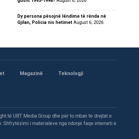
gusht 1993-1998?
August 6, 2026
Dy persona pësojnë lëndime të rënda në
Gjilan, Policia nis hetimet
August 6, 2026
et
Magazinë
Teknologji
ght të UBT Media Group dhe për to mban të drejtat e
. Shfrytëzimi i materialeve nga ndonjë faqe interneti a