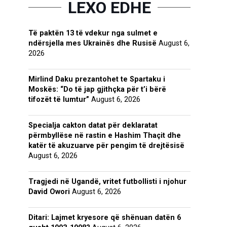
LEXO EDHE
Të paktën 13 të vdekur nga sulmet e
ndërsjella mes Ukrainës dhe Rusisë
August 6,
2026
Mirlind Daku prezantohet te Spartaku i
Moskës: “Do të jap gjithçka për t’i bërë
tifozët të lumtur”
August 6, 2026
Specialja cakton datat për deklaratat
përmbyllëse në rastin e Hashim Thaçit dhe
katër të akuzuarve për pengim të drejtësisë
August 6, 2026
Tragjedi në Ugandë, vritet futbollisti i njohur
David Owori
August 6, 2026
Ditari: Lajmet kryesore që shënuan datën 6