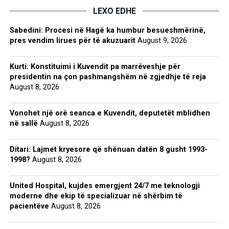
LEXO EDHE
Sabedini: Procesi në Hagë ka humbur besueshmërinë,
pres vendim lirues për të akuzuarit
August 9, 2026
Kurti: Konstituimi i Kuvendit pa marrëveshje për
presidentin na çon pashmangshëm në zgjedhje të reja
August 8, 2026
Vonohet një orë seanca e Kuvendit, deputetët mblidhen
në sallë
August 8, 2026
Ditari: Lajmet kryesore që shënuan datën 8 gusht 1993-
1998?
August 8, 2026
United Hospital, kujdes emergjent 24/7 me teknologji
moderne dhe ekip të specializuar në shërbim të
pacientëve
August 8, 2026