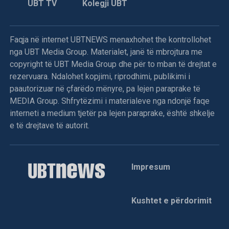
UBT TV
Kolegji UBT
Faqja në internet UBTNEWS menaxhohet the kontrollohet
nga UBT Media Group. Materialet, janë të mbrojtura me
copyright të UBT Media Group dhe për to mban të drejtat e
rezervuara. Ndalohet kopjimi, riprodhimi, publikimi i
paautorizuar në çfarëdo mënyre, pa lejen paraprake të
MEDIA Group. Shfrytëzimi i materialeve nga ndonjë faqe
interneti a medium tjetër pa lejen paraprake, është shkelje
e të drejtave të autorit.
Impresum
Kushtet e përdorimit