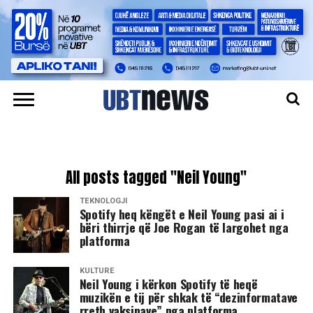
All posts tagged "Neil Young"
TEKNOLOGJI
Spotify heq këngët e Neil Young pasi ai i
bëri thirrje që Joe Rogan të largohet nga
platforma
KULTURË
Neil Young i kërkon Spotify të heqë
muzikën e tij për shkak të “dezinformatave
rreth vaksinave” nga platforma