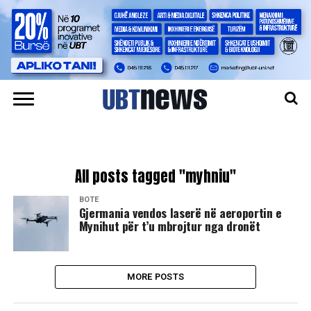
All posts tagged "myhniu"
BOTË
Gjermania vendos laserë në aeroportin e
Mynihut për t’u mbrojtur nga dronët
MORE POSTS