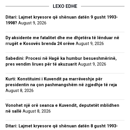
LEXO EDHE
Ditari: Lajmet kryesore që shënuan datën 9 gusht 1993-
1998?
August 9, 2026
Dy aksidente me fatalitet dhe me dhjetëra të lënduar në
rrugët e Kosovës brenda 24 orëve
August 9, 2026
Sabedini: Procesi në Hagë ka humbur besueshmërinë,
pres vendim lirues për të akuzuarit
August 9, 2026
Kurti: Konstituimi i Kuvendit pa marrëveshje për
presidentin na çon pashmangshëm në zgjedhje të reja
August 8, 2026
Vonohet një orë seanca e Kuvendit, deputetët mblidhen
në sallë
August 8, 2026
Ditari: Lajmet kryesore që shënuan datën 8 gusht 1993-