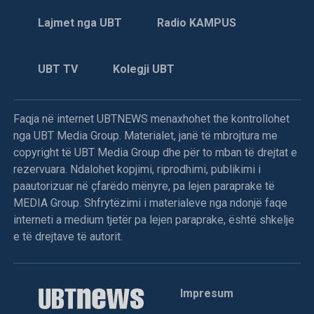
Lajmet nga UBT
Radio KAMPUS
UBT TV
Kolegji UBT
Faqja në internet UBTNEWS menaxhohet the kontrollohet
nga UBT Media Group. Materialet, janë të mbrojtura me
copyright të UBT Media Group dhe për to mban të drejtat e
rezervuara. Ndalohet kopjimi, riprodhimi, publikimi i
paautorizuar në çfarëdo mënyre, pa lejen paraprake të
MEDIA Group. Shfrytëzimi i materialeve nga ndonjë faqe
interneti a medium tjetër pa lejen paraprake, është shkelje
e të drejtave të autorit.
Impresum