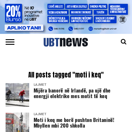
All posts tagged "moti i keq"
LAJMET
Mijëra banorë në Irlandë, pa ujë dhe
energji elektrike mes motit të keq
LAJMET
Moti i keq me borë pushton Britaninë!
Mbyllen mbi 200 shkolla