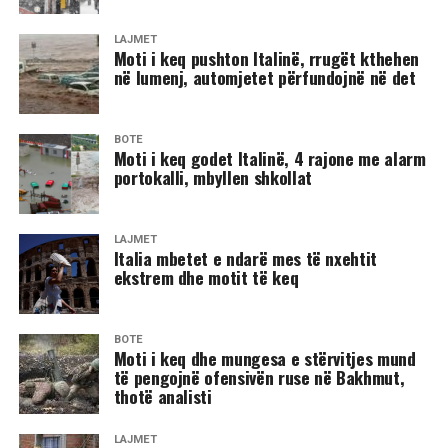
LAJMET
Moti i keq pushton Italinë, rrugët kthehen
në lumenj, automjetet përfundojnë në det
BOTË
Moti i keq godet Italinë, 4 rajone me alarm
portokalli, mbyllen shkollat
LAJMET
​Italia mbetet e ndarë mes të nxehtit
ekstrem dhe motit të keq
BOTË
Moti i keq dhe mungesa e stërvitjes mund
të pengojnë ofensivën ruse në Bakhmut,
thotë analisti
LAJMET