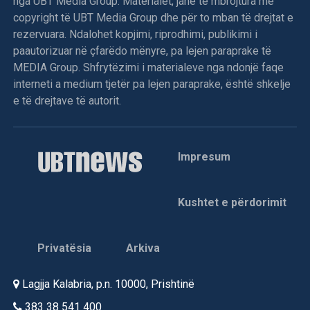
nga UBT Media Group. Materialet, janë të mbrojtura me
copyright të UBT Media Group dhe për to mban të drejtat e
rezervuara. Ndalohet kopjimi, riprodhimi, publikimi i
paautorizuar në çfarëdo mënyre, pa lejen paraprake të
MEDIA Group. Shfrytëzimi i materialeve nga ndonjë faqe
interneti a medium tjetër pa lejen paraprake, është shkelje
e të drejtave të autorit.
Impresum
Kushtet e përdorimit
Privatësia
Arkiva
Lagjja Kalabria, p.n. 10000, Prishtinë
383 38 541 400