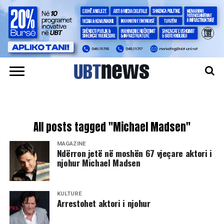
All posts tagged "Michael Madsen"
MAGAZINË
Ndërron jetë në moshën 67 vjeçare aktori i
njohur Michael Madsen
KULTURË
Arrestohet aktori i njohur