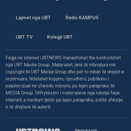
Lajmet nga UBT
Radio KAMPUS
UBT TV
Kolegji UBT
Faqja në internet UBTNEWS menaxhohet the kontrollohet
nga UBT Media Group. Materialet, janë të mbrojtura me
copyright të UBT Media Group dhe për to mban të drejtat e
rezervuara. Ndalohet kopjimi, riprodhimi, publikimi i
paautorizuar në çfarëdo mënyre, pa lejen paraprake të
MEDIA Group. Shfrytëzimi i materialeve nga ndonjë faqe
interneti a medium tjetër pa lejen paraprake, është shkelje
e të drejtave të autorit.
Impresum