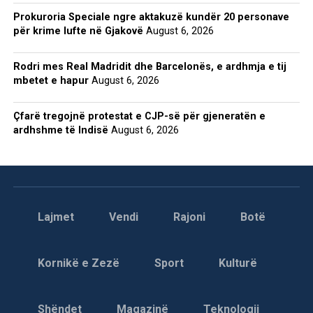
Prokuroria Speciale ngre aktakuzë kundër 20 personave
për krime lufte në Gjakovë
August 6, 2026
Rodri mes Real Madridit dhe Barcelonës, e ardhmja e tij
mbetet e hapur
August 6, 2026
Çfarë tregojnë protestat e CJP-së për gjeneratën e
ardhshme të Indisë
August 6, 2026
Lajmet
Vendi
Rajoni
Botë
Kornikë e Zezë
Sport
Kulturë
Shëndet
Magazinë
Teknologji