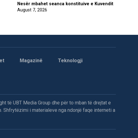
Nesër mbahet seanca konstituive e Kuvendit
August 7, 2026
et
Magazinë
Teknologji
ght të UBT Media Group dhe për to mban të drejtat e
. Shfrytëzimi i materialeve nga ndonjë faqe interneti a