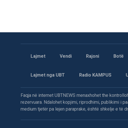
Lajmet
Vendi
Rajoni
Botë
Lajmet nga UBT
Radio KAMPUS
Faqja në internet UBTNEWS menaxhohet the kontrollohe
rezervuara. Ndalohet kopjimi, riprodhimi, publikimi i 
medium tjetër pa lejen paraprake, është shkelje e të dre