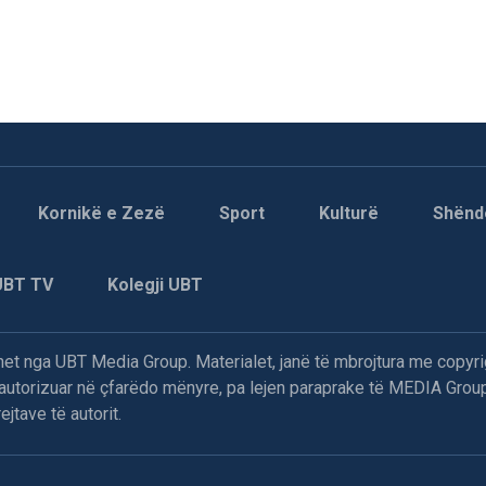
Kornikë e Zezë
Sport
Kulturë
Shënd
UBT TV
Kolegji UBT
t nga UBT Media Group. Materialet, janë të mbrojtura me copyri
paautorizuar në çfarëdo mënyre, pa lejen paraprake të MEDIA Group
jtave të autorit.