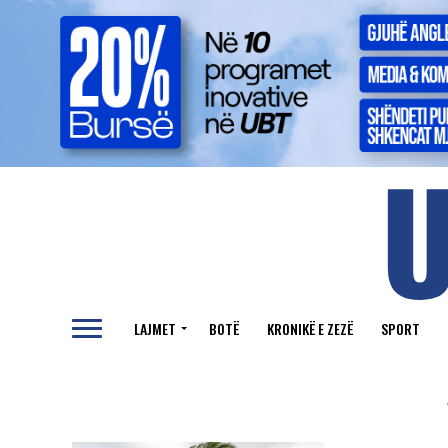
LAJMET
BOTË
KRONIKË E ZEZË
SPORT