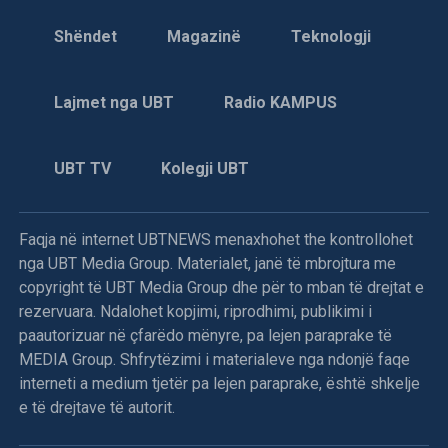
Shëndet
Magazinë
Teknologji
Lajmet nga UBT
Radio KAMPUS
UBT TV
Kolegji UBT
Faqja në internet UBTNEWS menaxhohet the kontrollohet
nga UBT Media Group. Materialet, janë të mbrojtura me
copyright të UBT Media Group dhe për to mban të drejtat e
rezervuara. Ndalohet kopjimi, riprodhimi, publikimi i
paautorizuar në çfarëdo mënyre, pa lejen paraprake të
MEDIA Group. Shfrytëzimi i materialeve nga ndonjë faqe
interneti a medium tjetër pa lejen paraprake, është shkelje
e të drejtave të autorit.