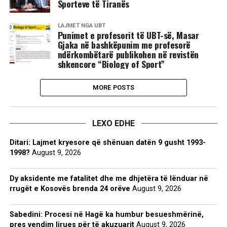
Sporteve të Tiranës
LAJMET NGA UBT
Punimet e profesorit të UBT-së, Masar
Gjaka në bashkëpunim me profesorë
ndërkombëtarë publikohen në revistën
shkencore “Biology of Sport”
MORE POSTS
LEXO EDHE
Ditari: Lajmet kryesore që shënuan datën 9 gusht 1993-
1998?
August 9, 2026
Dy aksidente me fatalitet dhe me dhjetëra të lënduar në
rrugët e Kosovës brenda 24 orëve
August 9, 2026
Sabedini: Procesi në Hagë ka humbur besueshmërinë,
pres vendim lirues për të akuzuarit
August 9, 2026