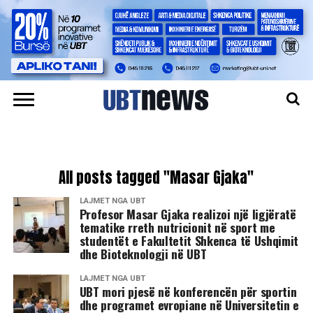
All posts tagged "Masar Gjaka"
LAJMET NGA UBT
Profesor Masar Gjaka realizoi një ligjëratë
tematike rreth nutricionit në sport me
studentët e Fakultetit Shkenca të Ushqimit
dhe Bioteknologji në UBT
LAJMET NGA UBT
UBT mori pjesë në konferencën për sportin
dhe programet evropiane në Universitetin e