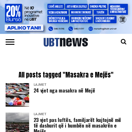
All posts tagged "Masakra e Mejës"
LAJMET
24 vjet nga masakra në Mejë
LAJMET
23 vjet pas luftës, familjarët kujtojnë më
të dashurit që i humbën në masakrën e
Mejës