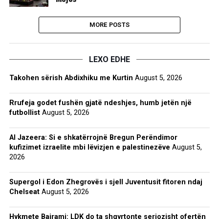
MORE POSTS
LEXO EDHE
Takohen sërish Abdixhiku me Kurtin
August 5, 2026
Rrufeja godet fushën gjatë ndeshjes, humb jetën një
futbollist
August 5, 2026
Al Jazeera: Si e shkatërrojnë Bregun Perëndimor
kufizimet izraelite mbi lëvizjen e palestinezëve
August 5,
2026
Supergol i Edon Zhegrovës i sjell Juventusit fitoren ndaj
Chelseat
August 5, 2026
Hykmete Bajrami: LDK do ta shqyrtonte seriozisht ofertën