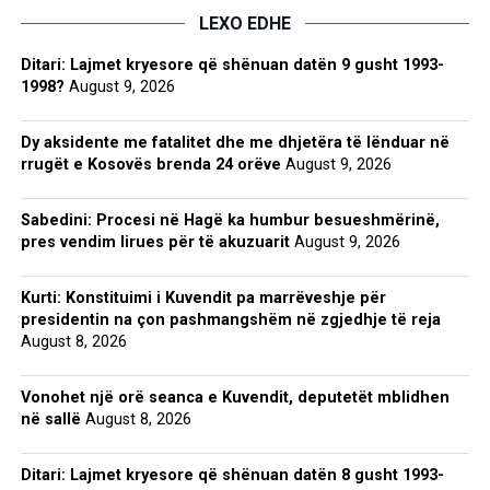
LEXO EDHE
Ditari: Lajmet kryesore që shënuan datën 9 gusht 1993-
1998?
August 9, 2026
Dy aksidente me fatalitet dhe me dhjetëra të lënduar në
rrugët e Kosovës brenda 24 orëve
August 9, 2026
Sabedini: Procesi në Hagë ka humbur besueshmërinë,
pres vendim lirues për të akuzuarit
August 9, 2026
Kurti: Konstituimi i Kuvendit pa marrëveshje për
presidentin na çon pashmangshëm në zgjedhje të reja
August 8, 2026
Vonohet një orë seanca e Kuvendit, deputetët mblidhen
në sallë
August 8, 2026
Ditari: Lajmet kryesore që shënuan datën 8 gusht 1993-