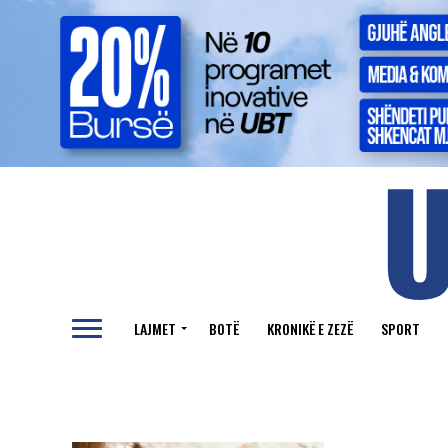
LAJMET
BOTË
KRONIKË E ZEZË
SPORT