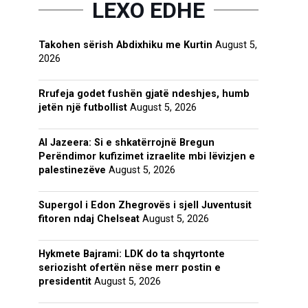
LEXO EDHE
Takohen sërish Abdixhiku me Kurtin
August 5,
2026
Rrufeja godet fushën gjatë ndeshjes, humb
jetën një futbollist
August 5, 2026
Al Jazeera: Si e shkatërrojnë Bregun
Perëndimor kufizimet izraelite mbi lëvizjen e
palestinezëve
August 5, 2026
Supergol i Edon Zhegrovës i sjell Juventusit
fitoren ndaj Chelseat
August 5, 2026
Hykmete Bajrami: LDK do ta shqyrtonte
seriozisht ofertën nëse merr postin e
presidentit
August 5, 2026