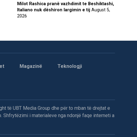
Milot Rashica pranë vazhdimit te Beshiktashi,
Italiano nuk dëshiron largimin e tij
August 5,
2026
et
Magazinë
Teknologji
ght të UBT Media Group dhe për to mban të drejtat e
. Shfrytëzimi i materialeve nga ndonjë faqe interneti a