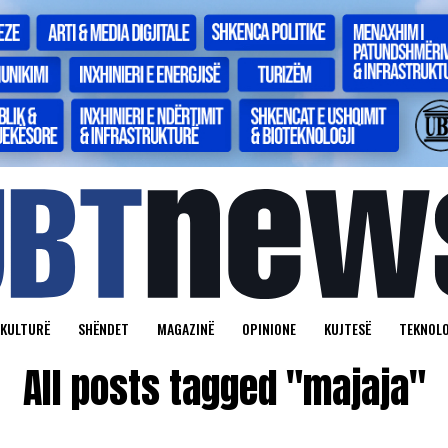
KULTURË
SHËNDET
MAGAZINË
OPINIONE
KUJTESË
TEKNOLO
All posts tagged "majaja"