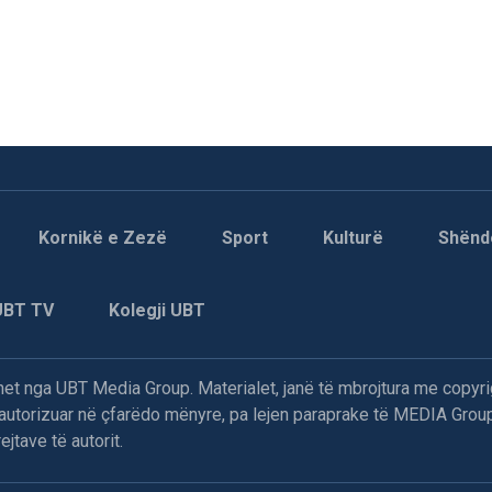
Kornikë e Zezë
Sport
Kulturë
Shënd
UBT TV
Kolegji UBT
t nga UBT Media Group. Materialet, janë të mbrojtura me copyri
paautorizuar në çfarëdo mënyre, pa lejen paraprake të MEDIA Group
jtave të autorit.