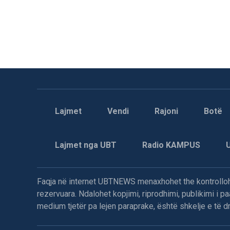
Lajmet
Vendi
Rajoni
Botë
Lajmet nga UBT
Radio KAMPUS
Faqja në internet UBTNEWS menaxhohet the kontrollohe
rezervuara. Ndalohet kopjimi, riprodhimi, publikimi i 
medium tjetër pa lejen paraprake, është shkelje e të dre