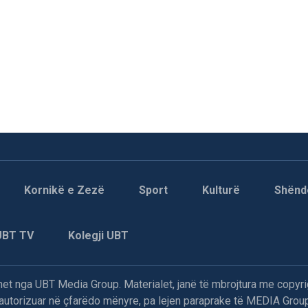
Kornikë e Zezë
Sport
Kulturë
Shënd
UBT TV
Kolegji UBT
t nga UBT Media Group. Materialet, janë të mbrojtura me copyri
paautorizuar në çfarëdo mënyre, pa lejen paraprake të MEDIA Group