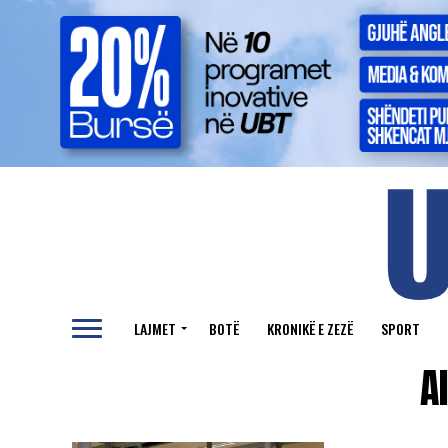
LAJMET
BOTË
KRONIKË E ZEZË
SPORT
A