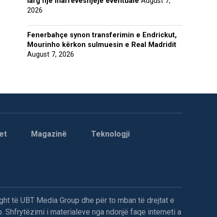
larg një marrëveshjeje eventuale
August 7,
2026
Fenerbahçe synon transferimin e Endrickut,
Mourinho kërkon sulmuesin e Real Madridit
August 7, 2026
et
Magazinë
Teknologji
ght të UBT Media Group dhe për to mban të drejtat e
. Shfrytëzimi i materialeve nga ndonjë faqe interneti a