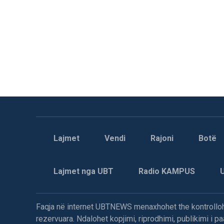
Lajmet
Vendi
Rajoni
Botë
Lajmet nga UBT
Radio KAMPUS
Faqja në internet UBTNEWS menaxhohet the kontrollohe
rezervuara. Ndalohet kopjimi, riprodhimi, publikimi i 