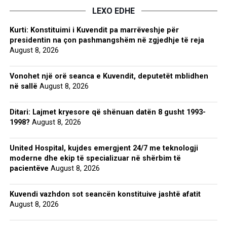
LEXO EDHE
Kurti: Konstituimi i Kuvendit pa marrëveshje për
presidentin na çon pashmangshëm në zgjedhje të reja
August 8, 2026
Vonohet një orë seanca e Kuvendit, deputetët mblidhen
në sallë
August 8, 2026
Ditari: Lajmet kryesore që shënuan datën 8 gusht 1993-
1998?
August 8, 2026
United Hospital, kujdes emergjent 24/7 me teknologji
moderne dhe ekip të specializuar në shërbim të
pacientëve
August 8, 2026
Kuvendi vazhdon sot seancën konstituive jashtë afatit
August 8, 2026