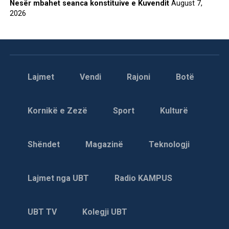
Nesër mbahet seanca konstituive e Kuvendit
August 7,
2026
Lajmet
Vendi
Rajoni
Botë
Kornikë e Zezë
Sport
Kulturë
Shëndet
Magazinë
Teknologji
Lajmet nga UBT
Radio KAMPUS
UBT TV
Kolegji UBT