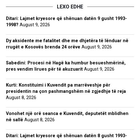
LEXO EDHE
Ditari: Lajmet kryesore që shënuan datën 9 gusht 1993-
1998?
August 9, 2026
Dy aksidente me fatalitet dhe me dhjetëra të lënduar në
rrugët e Kosovës brenda 24 orëve
August 9, 2026
Sabedini: Procesi në Hagë ka humbur besueshmërinë,
pres vendim lirues për të akuzuarit
August 9, 2026
Kurti: Konstituimi i Kuvendit pa marrëveshje për
presidentin na çon pashmangshëm në zgjedhje të reja
August 8, 2026
Vonohet një orë seanca e Kuvendit, deputetët mblidhen
në sallë
August 8, 2026
Ditari: Lajmet kryesore që shënuan datën 8 gusht 1993-