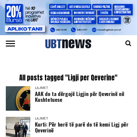
All posts tagged "Ligji per Qeverine"
LAJMET
​AAK do ta dërgojë Ligjin për Qeverinë në
Kushtetuese
LAJMET
​Kurti: Për herë të parë do të kemi Ligj për
Qeverinë