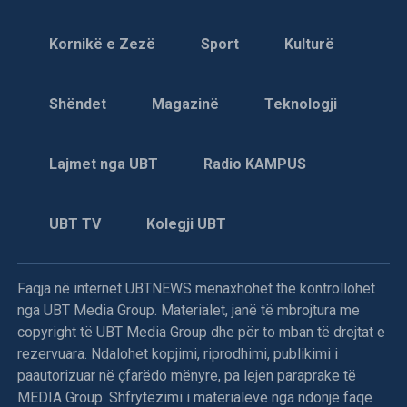
Kornikë e Zezë
Sport
Kulturë
Shëndet
Magazinë
Teknologji
Lajmet nga UBT
Radio KAMPUS
UBT TV
Kolegji UBT
Faqja në internet UBTNEWS menaxhohet the kontrollohet
nga UBT Media Group. Materialet, janë të mbrojtura me
copyright të UBT Media Group dhe për to mban të drejtat e
rezervuara. Ndalohet kopjimi, riprodhimi, publikimi i
paautorizuar në çfarëdo mënyre, pa lejen paraprake të
MEDIA Group. Shfrytëzimi i materialeve nga ndonjë faqe