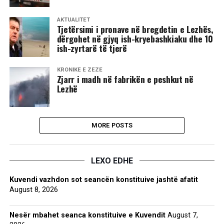
AKTUALITET
Tjetërsimi i pronave në bregdetin e Lezhës,
dërgohet në gjyq ish-kryebashkiaku dhe 10
ish-zyrtarë të tjerë
KRONIKË E ZEZË
Zjarr i madh në fabrikën e peshkut në
Lezhë
MORE POSTS
LEXO EDHE
Kuvendi vazhdon sot seancën konstituive jashtë afatit
August 8, 2026
Nesër mbahet seanca konstituive e Kuvendit
August 7,