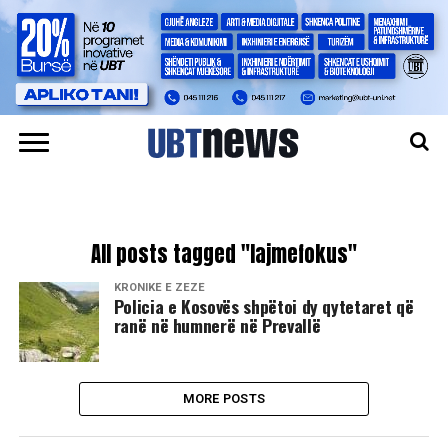
All posts tagged "lajmefokus"
KRONIKË E ZEZË
Policia e Kosovës shpëtoi dy qytetaret që
ranë në humnerë në Prevallë
MORE POSTS