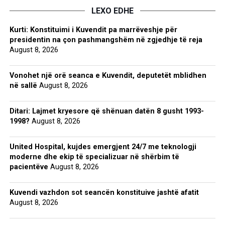
LEXO EDHE
Kurti: Konstituimi i Kuvendit pa marrëveshje për
presidentin na çon pashmangshëm në zgjedhje të reja
August 8, 2026
Vonohet një orë seanca e Kuvendit, deputetët mblidhen
në sallë
August 8, 2026
Ditari: Lajmet kryesore që shënuan datën 8 gusht 1993-
1998?
August 8, 2026
United Hospital, kujdes emergjent 24/7 me teknologji
moderne dhe ekip të specializuar në shërbim të
pacientëve
August 8, 2026
Kuvendi vazhdon sot seancën konstituive jashtë afatit
August 8, 2026