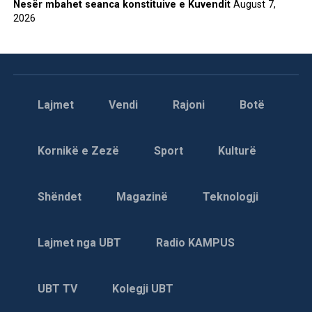
Nesër mbahet seanca konstituive e Kuvendit
August 7,
2026
Lajmet
Vendi
Rajoni
Botë
Kornikë e Zezë
Sport
Kulturë
Shëndet
Magazinë
Teknologji
Lajmet nga UBT
Radio KAMPUS
UBT TV
Kolegji UBT