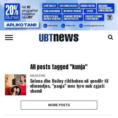
All posts tagged "kunja"
MAGAZINË
Selena dhe Hailey rikthehen në qendër të
vëmendjes, “paqja” mes tyre nuk zgjati
shumë
MORE POSTS