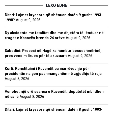
LEXO EDHE
Ditari: Lajmet kryesore që shënuan datën 9 gusht 1993-
1998?
August 9, 2026
Dy aksidente me fatalitet dhe me dhjetëra të lënduar në
rrugët e Kosovës brenda 24 orëve
August 9, 2026
Sabedini: Procesi në Hagë ka humbur besueshmërinë,
pres vendim lirues për të akuzuarit
August 9, 2026
Kurti: Konstituimi i Kuvendit pa marrëveshje për
presidentin na çon pashmangshëm në zgjedhje të reja
August 8, 2026
Vonohet një orë seanca e Kuvendit, deputetët mblidhen
në sallë
August 8, 2026
Ditari: Lajmet kryesore që shënuan datën 8 gusht 1993-