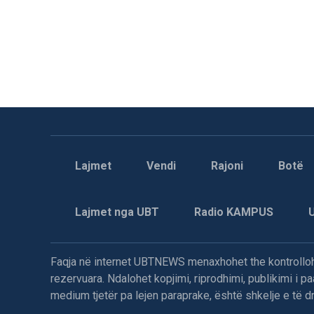
Lajmet
Vendi
Rajoni
Botë
Lajmet nga UBT
Radio KAMPUS
Faqja në internet UBTNEWS menaxhohet the kontrollohe
rezervuara. Ndalohet kopjimi, riprodhimi, publikimi i 
medium tjetër pa lejen paraprake, është shkelje e të dre