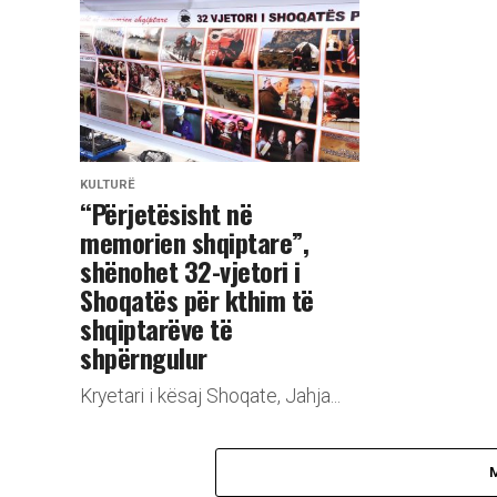
KULTURË
“Përjetësisht në
memorien shqiptare”,
shënohet 32-vjetori i
Shoqatës për kthim të
shqiptarëve të
shpërngulur
Kryetari i kësaj Shoqate, Jahja...