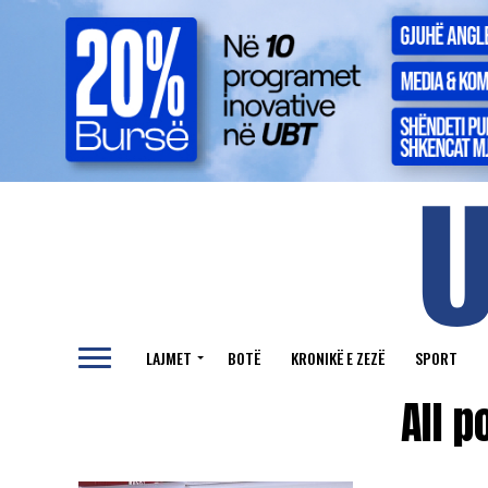
LAJMET
BOTË
KRONIKË E ZEZË
SPORT
All p