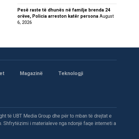
Pesë raste të dhunës në familje brenda 24
orëve, Policia arreston katër persona
August
6, 2026
et
Magazinë
Teknologji
ght të UBT Media Group dhe për to mban të drejtat e
. Shfrytëzimi i materialeve nga ndonjë faqe interneti a