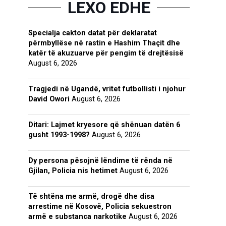
LEXO EDHE
Specialja cakton datat për deklaratat
përmbyllëse në rastin e Hashim Thaçit dhe
katër të akuzuarve për pengim të drejtësisë
August 6, 2026
Tragjedi në Ugandë, vritet futbollisti i njohur
David Owori
August 6, 2026
Ditari: Lajmet kryesore që shënuan datën 6
gusht 1993-1998?
August 6, 2026
Dy persona pësojnë lëndime të rënda në
Gjilan, Policia nis hetimet
August 6, 2026
Të shtëna me armë, drogë dhe disa
arrestime në Kosovë, Policia sekuestron
armë e substanca narkotike
August 6, 2026