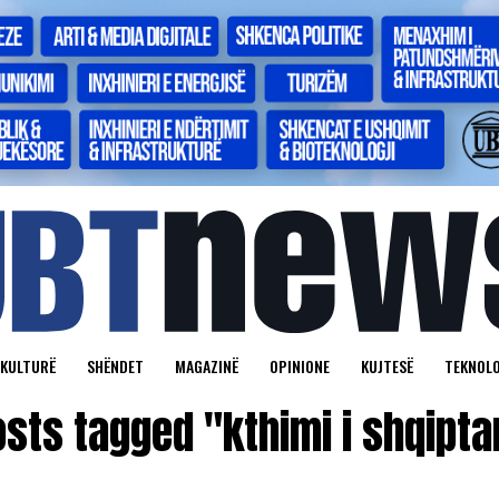
KULTURË
SHËNDET
MAGAZINË
OPINIONE
KUJTESË
TEKNOLO
osts tagged "kthimi i shqipt