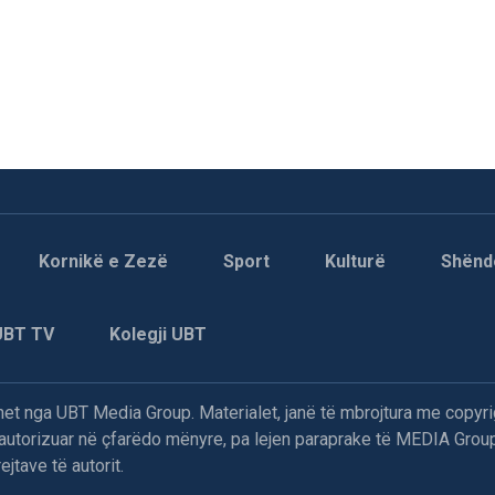
Kornikë e Zezë
Sport
Kulturë
Shënd
UBT TV
Kolegji UBT
t nga UBT Media Group. Materialet, janë të mbrojtura me copyri
paautorizuar në çfarëdo mënyre, pa lejen paraprake të MEDIA Group
jtave të autorit.