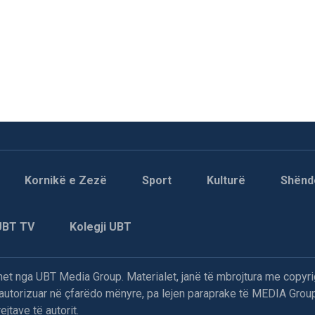
Kornikë e Zezë
Sport
Kulturë
Shënd
UBT TV
Kolegji UBT
t nga UBT Media Group. Materialet, janë të mbrojtura me copyri
paautorizuar në çfarëdo mënyre, pa lejen paraprake të MEDIA Group
jtave të autorit.