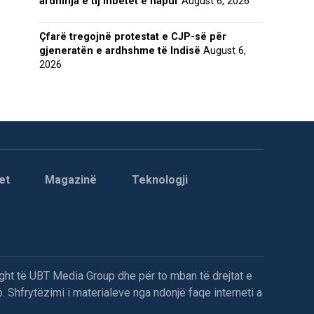
ardhmja e tij mbetet e hapur
August 6, 2026
Çfarë tregojnë protestat e CJP-së për
gjeneratën e ardhshme të Indisë
August 6,
2026
et
Magazinë
Teknologji
ght të UBT Media Group dhe për to mban të drejtat e
. Shfrytëzimi i materialeve nga ndonjë faqe interneti a