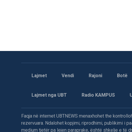
Lajmet
Vendi
Rajoni
Botë
Lajmet nga UBT
Radio KAMPUS
Faqja në internet UBTNEWS menaxhohet the kontrollohe
rezervuara. Ndalohet kopjimi, riprodhimi, publikimi i 
medium tjetër pa lejen paraprake, është shkelje e të dre