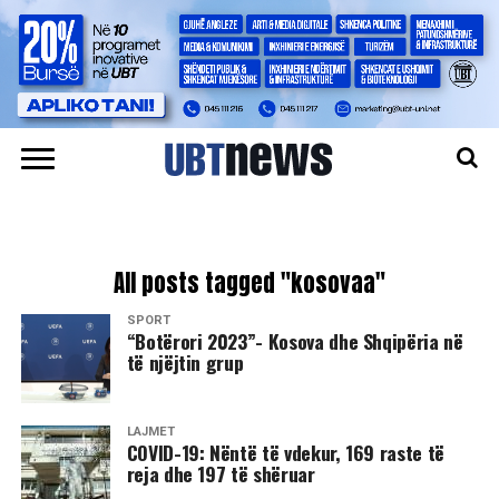
All posts tagged "kosovaa"
SPORT
“Botërori 2023”- Kosova dhe Shqipëria në
të njëjtin grup
LAJMET
COVID-19: Nëntë të vdekur, 169 raste të
reja dhe 197 të shëruar