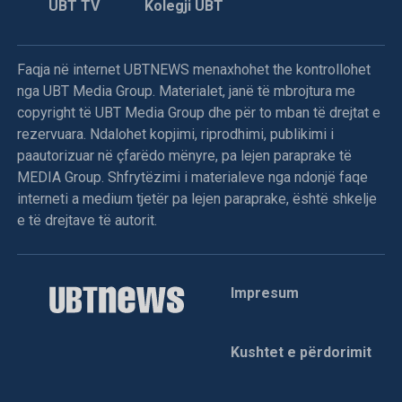
UBT TV
Kolegji UBT
Faqja në internet UBTNEWS menaxhohet the kontrollohet
nga UBT Media Group. Materialet, janë të mbrojtura me
copyright të UBT Media Group dhe për to mban të drejtat e
rezervuara. Ndalohet kopjimi, riprodhimi, publikimi i
paautorizuar në çfarëdo mënyre, pa lejen paraprake të
MEDIA Group. Shfrytëzimi i materialeve nga ndonjë faqe
interneti a medium tjetër pa lejen paraprake, është shkelje
e të drejtave të autorit.
Impresum
Kushtet e përdorimit