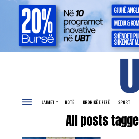
LAJMET
BOTË
KRONIKË E ZEZË
SPORT
All posts tagg