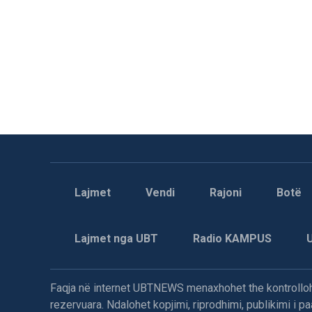
Lajmet
Vendi
Rajoni
Botë
Lajmet nga UBT
Radio KAMPUS
Faqja në internet UBTNEWS menaxhohet the kontrollohe
rezervuara. Ndalohet kopjimi, riprodhimi, publikimi i 