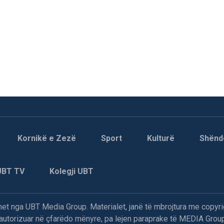
Kornikë e Zezë
Sport
Kulturë
Shënd
UBT TV
Kolegji UBT
t nga UBT Media Group. Materialet, janë të mbrojtura me copyri
paautorizuar në çfarëdo mënyre, pa lejen paraprake të MEDIA Group