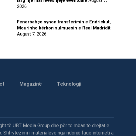
larg një marrëveshjeje eventuale
August 7,
2026
Fenerbahçe synon transferimin e Endrickut,
Mourinho kërkon sulmuesin e Real Madridit
August 7, 2026
et
Magazinë
Teknologji
ght të UBT Media Group dhe për to mban të drejtat e
. Shfrytëzimi i materialeve nga ndonjë faqe interneti a