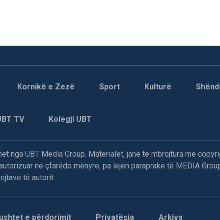
Kornikë e Zezë
Sport
Kulturë
Shënd
UBT TV
Kolegji UBT
t nga UBT Media Group. Materialet, janë të mbrojtura me copyri
paautorizuar në çfarëdo mënyre, pa lejen paraprake të MEDIA Group
jtave të autorit.
ushtet e përdorimit
Privatësia
Arkiva