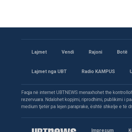
Lajmet
Vendi
Rajoni
Botë
Lajmet nga UBT
Radio KAMPUS
Faqja në internet UBTNEWS menaxhohet the kontrollohe
rezervuara. Ndalohet kopjimi, riprodhimi, publikimi i 
medium tjetër pa lejen paraprake, është shkelje e të dre
Impresum
K