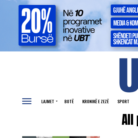
LAJMET
BOTË
KRONIKË E ZEZË
SPORT
All