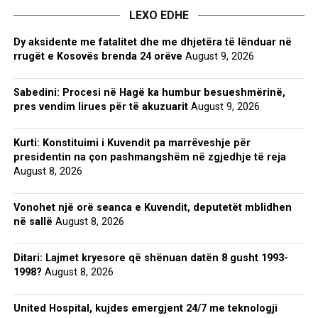
LEXO EDHE
Dy aksidente me fatalitet dhe me dhjetëra të lënduar në
rrugët e Kosovës brenda 24 orëve
August 9, 2026
Sabedini: Procesi në Hagë ka humbur besueshmërinë,
pres vendim lirues për të akuzuarit
August 9, 2026
Kurti: Konstituimi i Kuvendit pa marrëveshje për
presidentin na çon pashmangshëm në zgjedhje të reja
August 8, 2026
Vonohet një orë seanca e Kuvendit, deputetët mblidhen
në sallë
August 8, 2026
Ditari: Lajmet kryesore që shënuan datën 8 gusht 1993-
1998?
August 8, 2026
United Hospital, kujdes emergjent 24/7 me teknologji