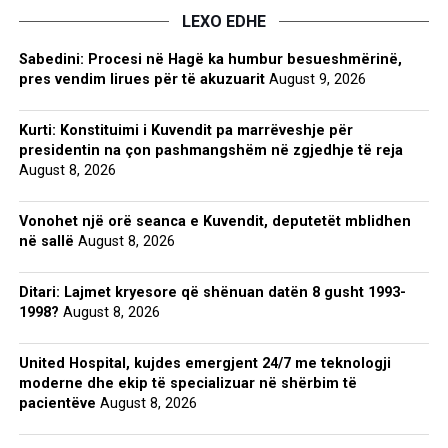
LEXO EDHE
Sabedini: Procesi në Hagë ka humbur besueshmërinë,
pres vendim lirues për të akuzuarit
August 9, 2026
Kurti: Konstituimi i Kuvendit pa marrëveshje për
presidentin na çon pashmangshëm në zgjedhje të reja
August 8, 2026
Vonohet një orë seanca e Kuvendit, deputetët mblidhen
në sallë
August 8, 2026
Ditari: Lajmet kryesore që shënuan datën 8 gusht 1993-
1998?
August 8, 2026
United Hospital, kujdes emergjent 24/7 me teknologji
moderne dhe ekip të specializuar në shërbim të
pacientëve
August 8, 2026