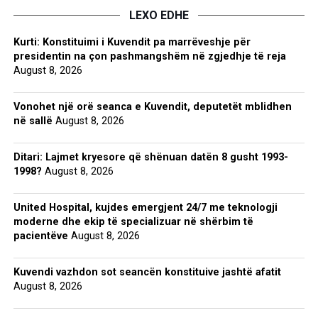
LEXO EDHE
Kurti: Konstituimi i Kuvendit pa marrëveshje për
presidentin na çon pashmangshëm në zgjedhje të reja
August 8, 2026
Vonohet një orë seanca e Kuvendit, deputetët mblidhen
në sallë
August 8, 2026
Ditari: Lajmet kryesore që shënuan datën 8 gusht 1993-
1998?
August 8, 2026
United Hospital, kujdes emergjent 24/7 me teknologji
moderne dhe ekip të specializuar në shërbim të
pacientëve
August 8, 2026
Kuvendi vazhdon sot seancën konstituive jashtë afatit
August 8, 2026