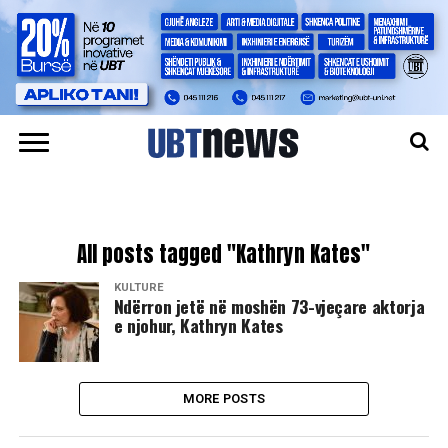
All posts tagged "Kathryn Kates"
KULTURË
Ndërron jetë në moshën 73-vjeçare aktorja
e njohur, Kathryn Kates
MORE POSTS