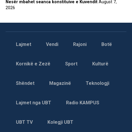
Nesër mbahet seanca konstituive e Kuvendit
August 7,
2026
Lajmet
Vendi
Rajoni
Botë
Kornikë e Zezë
Sport
Kulturë
Shëndet
Magazinë
Teknologji
Lajmet nga UBT
Radio KAMPUS
UBT TV
Kolegji UBT