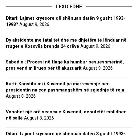
LEXO EDHE
Ditari: Lajmet kryesore që shënuan datën 9 gusht 1993-
1998?
August 9, 2026
Dy aksidente me fatalitet dhe me dhjetëra të lënduar në
rrugët e Kosovës brenda 24 orëve
August 9, 2026
Sabedini: Procesi në Hagë ka humbur besueshmërinë,
pres vendim lirues për të akuzuarit
August 9, 2026
Kurti: Konstituimi i Kuvendit pa marrëveshje për
presidentin na çon pashmangshëm në zgjedhje të reja
August 8, 2026
Vonohet një orë seanca e Kuvendit, deputetët mblidhen
në sallë
August 8, 2026
Ditari: Lajmet kryesore që shënuan datën 8 gusht 1993-