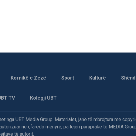
Kornikë e Zezë
Sport
Kulturë
Shënd
UBT TV
Kolegji UBT
t nga UBT Media Group. Materialet, janë të mbrojtura me copyri
paautorizuar në çfarëdo mënyre, pa lejen paraprake të MEDIA Group
jtave të autorit.