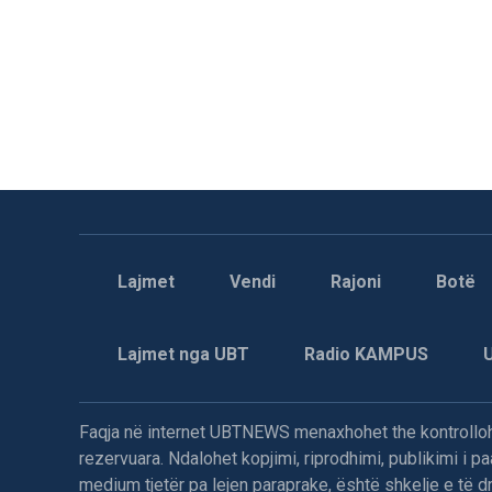
Lajmet
Vendi
Rajoni
Botë
Lajmet nga UBT
Radio KAMPUS
Faqja në internet UBTNEWS menaxhohet the kontrollohe
rezervuara. Ndalohet kopjimi, riprodhimi, publikimi i 
medium tjetër pa lejen paraprake, është shkelje e të dre