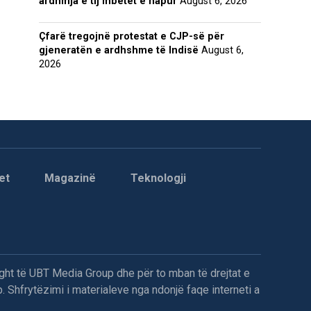
ardhmja e tij mbetet e hapur
August 6, 2026
Çfarë tregojnë protestat e CJP-së për
gjeneratën e ardhshme të Indisë
August 6,
2026
et
Magazinë
Teknologji
ght të UBT Media Group dhe për to mban të drejtat e
. Shfrytëzimi i materialeve nga ndonjë faqe interneti a