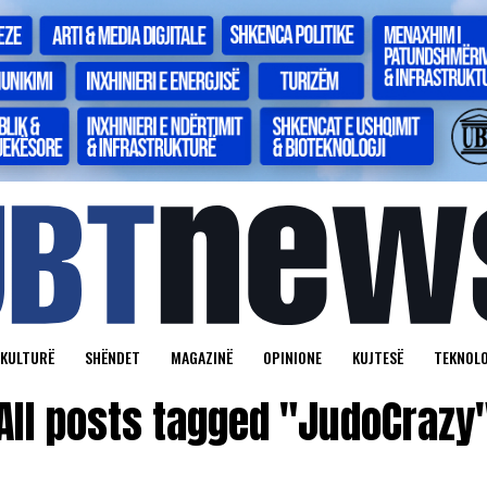
KULTURË
SHËNDET
MAGAZINË
OPINIONE
KUJTESË
TEKNOLO
All posts tagged "JudoCrazy