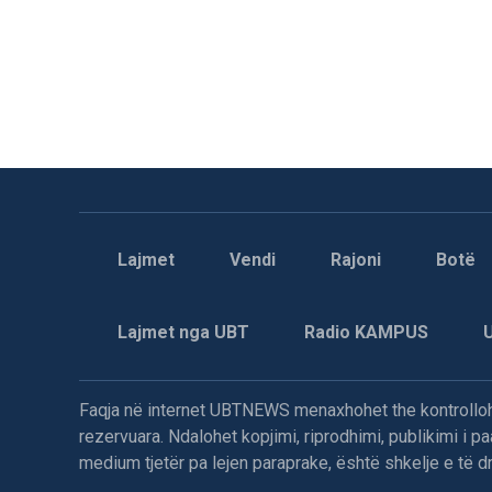
Lajmet
Vendi
Rajoni
Botë
Lajmet nga UBT
Radio KAMPUS
Faqja në internet UBTNEWS menaxhohet the kontrollohe
rezervuara. Ndalohet kopjimi, riprodhimi, publikimi i 
medium tjetër pa lejen paraprake, është shkelje e të dre