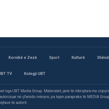
Kornikë e Zezë
Sport
Kulturë
Shënd
UBT TV
Kolegji UBT
t nga UBT Media Group. Materialet, janë të mbrojtura me copyri
paautorizuar në çfarëdo mënyre, pa lejen paraprake të MEDIA Group
jtave të autorit.