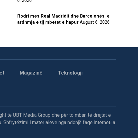
6, 2026
Rodri mes Real Madridit dhe Barcelonës, e
ardhmja e tij mbetet e hapur
August 6, 2026
et
Magazinë
Teknologji
ght të UBT Media Group dhe për to mban të drejtat e
. Shfrytëzimi i materialeve nga ndonjë faqe interneti a