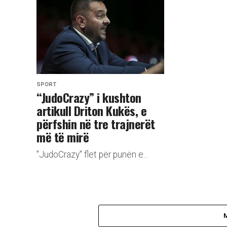
SPORT
“JudoCrazy” i kushton
artikull Driton Kukës, e
përfshin në tre trajnerët
më të mirë
"JudoCrazy" flet për punën e...