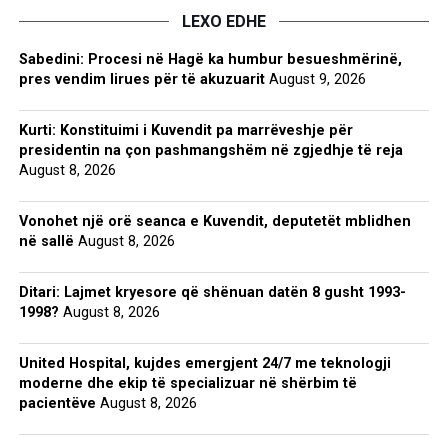
LEXO EDHE
Sabedini: Procesi në Hagë ka humbur besueshmërinë,
pres vendim lirues për të akuzuarit
August 9, 2026
Kurti: Konstituimi i Kuvendit pa marrëveshje për
presidentin na çon pashmangshëm në zgjedhje të reja
August 8, 2026
Vonohet një orë seanca e Kuvendit, deputetët mblidhen
në sallë
August 8, 2026
Ditari: Lajmet kryesore që shënuan datën 8 gusht 1993-
1998?
August 8, 2026
United Hospital, kujdes emergjent 24/7 me teknologji
moderne dhe ekip të specializuar në shërbim të
pacientëve
August 8, 2026