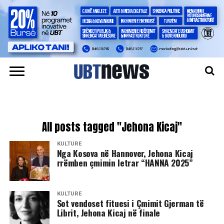
All posts tagged "Jehona Kicaj"
KULTURË
Nga Kosova në Hannover, Jehona Kicaj
rrëmben çmimin letrar “HANNA 2025”
KULTURË
Sot vendoset fituesi i Çmimit Gjerman të
Librit, Jehona Kicaj në finale