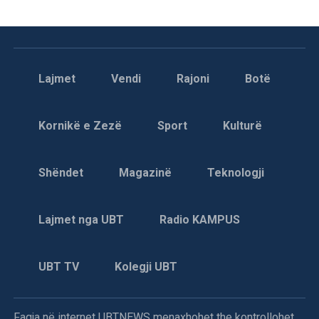
Lajmet
Vendi
Rajoni
Botë
Kornikë e Zezë
Sport
Kulturë
Shëndet
Magazinë
Teknologji
Lajmet nga UBT
Radio KAMPUS
UBT TV
Kolegji UBT
Faqja në internet UBTNEWS menaxhohet the kontrollohet