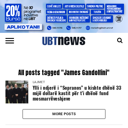
All posts tagged "James Gandolfini"
LAJMET
Ylli i ndjerë i “Sopranos” u kishte dhënë 33
mijë dollarë kastit për t’i dhënë fund
mosmarrëveshjeve
MORE POSTS