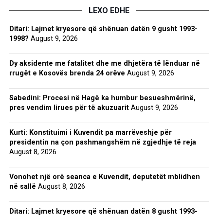
LEXO EDHE
Ditari: Lajmet kryesore që shënuan datën 9 gusht 1993-
1998?
August 9, 2026
Dy aksidente me fatalitet dhe me dhjetëra të lënduar në
rrugët e Kosovës brenda 24 orëve
August 9, 2026
Sabedini: Procesi në Hagë ka humbur besueshmërinë,
pres vendim lirues për të akuzuarit
August 9, 2026
Kurti: Konstituimi i Kuvendit pa marrëveshje për
presidentin na çon pashmangshëm në zgjedhje të reja
August 8, 2026
Vonohet një orë seanca e Kuvendit, deputetët mblidhen
në sallë
August 8, 2026
Ditari: Lajmet kryesore që shënuan datën 8 gusht 1993-