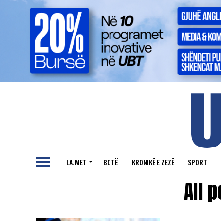
LAJMET
BOTË
KRONIKË E ZEZË
SPORT
All 