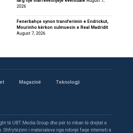
larg një marrëveshjeje eventuale
August 7,
2026
Fenerbahçe synon transferimin e Endrickut,
Mourinho kërkon sulmuesin e Real Madridit
August 7, 2026
et
Magazinë
Teknologji
ght të UBT Media Group dhe për to mban të drejtat e
. Shfrytëzimi i materialeve nga ndonjë faqe interneti a