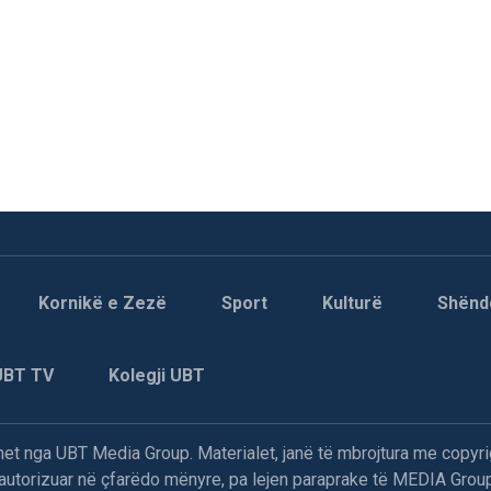
Kornikë e Zezë
Sport
Kulturë
Shënd
UBT TV
Kolegji UBT
t nga UBT Media Group. Materialet, janë të mbrojtura me copyri
paautorizuar në çfarëdo mënyre, pa lejen paraprake të MEDIA Group