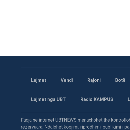
Lajmet
Vendi
Rajoni
Botë
Lajmet nga UBT
Radio KAMPUS
Faqja në internet UBTNEWS menaxhohet the kontrollohe
rezervuara. Ndalohet kopjimi, riprodhimi, publikimi i 