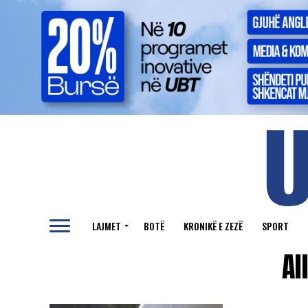
LAJMET
BOTË
KRONIKË E ZEZË
SPORT
Al