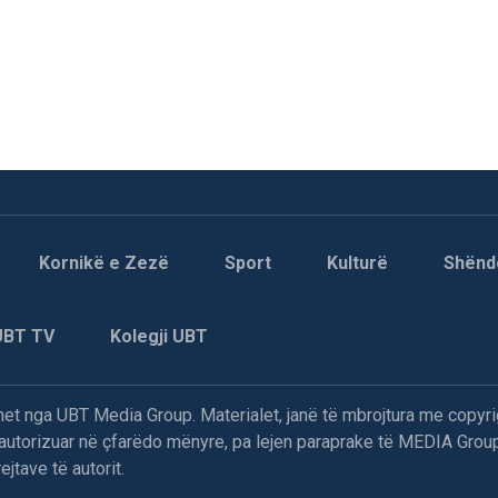
Kornikë e Zezë
Sport
Kulturë
Shënd
UBT TV
Kolegji UBT
t nga UBT Media Group. Materialet, janë të mbrojtura me copyri
paautorizuar në çfarëdo mënyre, pa lejen paraprake të MEDIA Group
jtave të autorit.