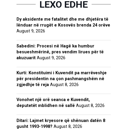
LEXO EDHE
Dy aksidente me fatalitet dhe me dhjetëra të
lënduar në rrugët e Kosovës brenda 24 orëve
August 9, 2026
Sabedini: Procesi në Hagë ka humbur
besueshmërinë, pres vendim lirues për të
akuzuarit
August 9, 2026
Kurti: Konstituimi i Kuvendit pa marrëveshje
për presidentin na çon pashmangshëm në
zgjedhje të reja
August 8, 2026
Vonohet një orë seanca e Kuvendit,
deputetët mblidhen në sallë
August 8, 2026
Ditari: Lajmet kryesore që shënuan datën 8
gusht 1993-1998?
August 8, 2026