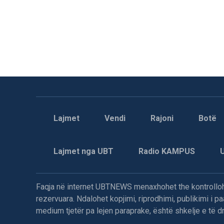
Lajmet
Vendi
Rajoni
Botë
Lajmet nga UBT
Radio KAMPUS
Faqja në internet UBTNEWS menaxhohet the kontrollohe
rezervuara. Ndalohet kopjimi, riprodhimi, publikimi i 
medium tjetër pa lejen paraprake, është shkelje e të dre