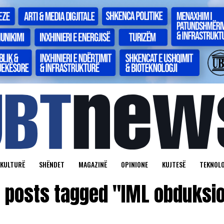
KULTURË
SHËNDET
MAGAZINË
OPINIONE
KUJTESË
TEKNOLO
l posts tagged "IML obduksi