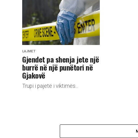
LAJMET
​Gjendet pa shenja jete një
burrë në një punëtori në
Gjakovë
Trupi i pajetë i viktimës...