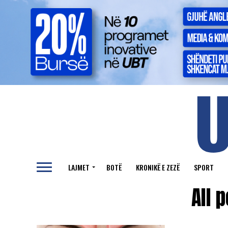
LAJMET
BOTË
KRONIKË E ZEZË
SPORT
All 