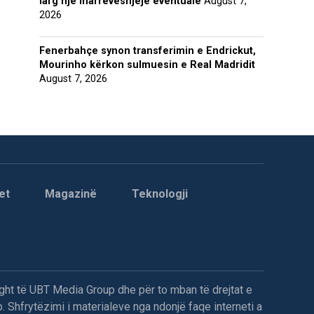
larg një marrëveshjeje eventuale
August 7,
2026
Fenerbahçe synon transferimin e Endrickut,
Mourinho kërkon sulmuesin e Real Madridit
August 7, 2026
et
Magazinë
Teknologji
ght të UBT Media Group dhe për to mban të drejtat e
. Shfrytëzimi i materialeve nga ndonjë faqe interneti a