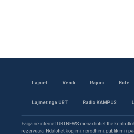
Lajmet
Vendi
Rajoni
Botë
Lajmet nga UBT
Radio KAMPUS
Faqja në internet UBTNEWS menaxhohet the kontrollohe
rezervuara. Ndalohet kopjimi, riprodhimi, publikimi i 