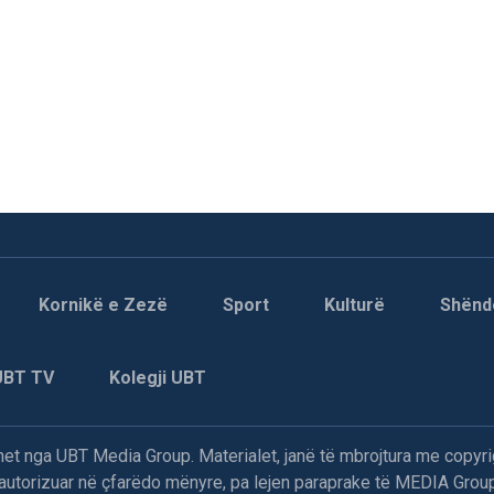
Kornikë e Zezë
Sport
Kulturë
Shënd
UBT TV
Kolegji UBT
t nga UBT Media Group. Materialet, janë të mbrojtura me copyri
paautorizuar në çfarëdo mënyre, pa lejen paraprake të MEDIA Group