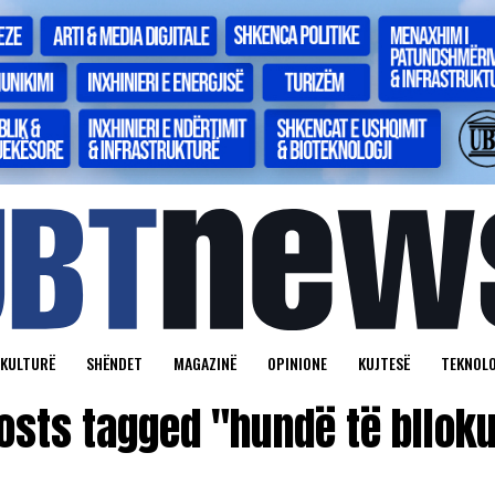
KULTURË
SHËNDET
MAGAZINË
OPINIONE
KUJTESË
TEKNOLO
posts tagged "hundë të bllok