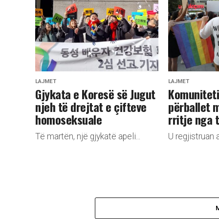
LAJMET
LAJMET
Gjykata e Koresë së Jugut
Komuniteti
njeh të drejtat e çifteve
përballet 
homoseksuale
rritje nga 
Të martën, një gjykatë apeli...
U regjistruan a