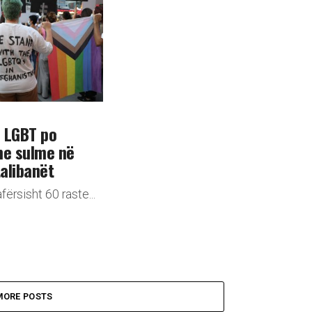
 LGBT po
me sulme në
talibanët
fërsisht 60 raste...
MORE POSTS