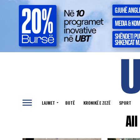
LAJMET
BOTË
KRONIKË E ZEZË
SPORT
Al