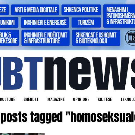
KULTURË
SHËNDET
MAGAZINË
OPINIONE
KUJTESË
TEKNOLO
l posts tagged "homoseksual