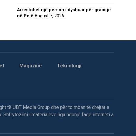
Arrestohet një person i dyshuar për grabitje
në Pejë
August 7, 2026
et
Magazinë
Teknologji
ght të UBT Media Group dhe për to mban të drejtat e
. Shfrytëzimi i materialeve nga ndonjë faqe interneti a