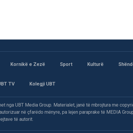
Kornikë e Zezë
Sport
Kulturë
Shënd
UBT TV
Kolegji UBT
t nga UBT Media Group. Materialet, janë të mbrojtura me copyri
paautorizuar në çfarëdo mënyre, pa lejen paraprake të MEDIA Group
jtave të autorit.