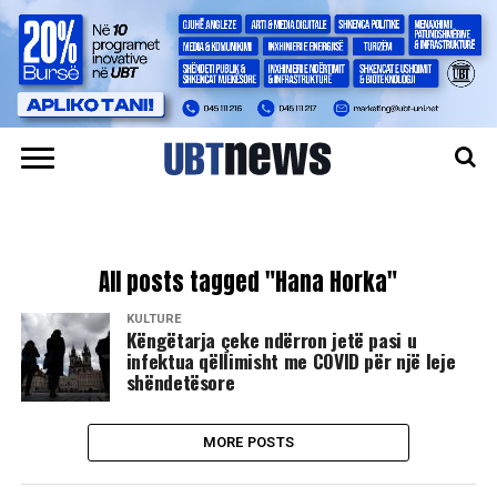
All posts tagged "Hana Horka"
KULTURË
Këngëtarja çeke ndërron jetë pasi u
infektua qëllimisht me COVID për një leje
shëndetësore
MORE POSTS