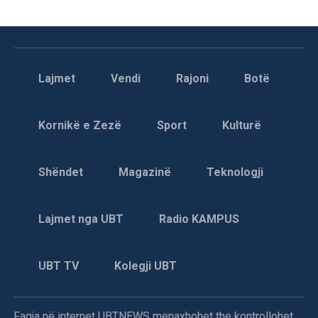
Lajmet
Vendi
Rajoni
Botë
Kornikë e Zezë
Sport
Kulturë
Shëndet
Magazinë
Teknologji
Lajmet nga UBT
Radio KAMPUS
UBT TV
Kolegji UBT
Faqja në internet UBTNEWS menaxhohet the kontrollohet