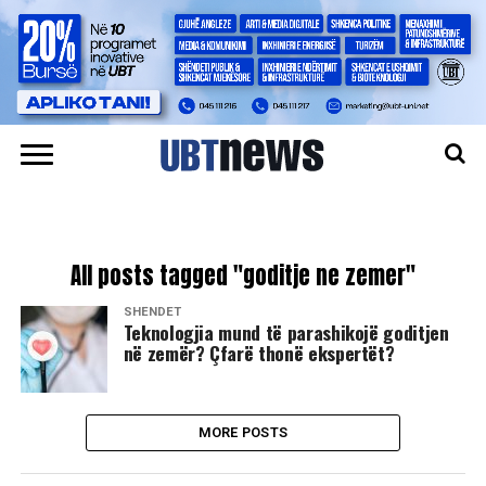
All posts tagged "goditje ne zemer"
SHËNDET
Teknologjia mund të parashikojë goditjen
në zemër? Çfarë thonë ekspertët?
MORE POSTS