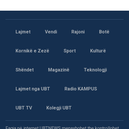
Lajmet
Vendi
Rajoni
Botë
Kornikë e Zezë
Sport
Kulturë
Shëndet
Magazinë
Teknologji
Lajmet nga UBT
Radio KAMPUS
UBT TV
Kolegji UBT
Faqja në internet UBTNEWS menaxhohet the kontrollohet