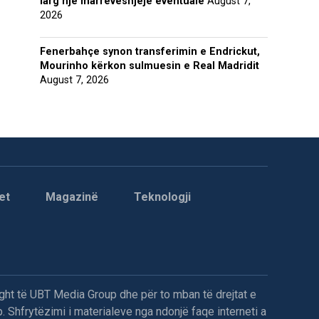
larg një marrëveshjeje eventuale
August 7,
2026
Fenerbahçe synon transferimin e Endrickut,
Mourinho kërkon sulmuesin e Real Madridit
August 7, 2026
et
Magazinë
Teknologji
ght të UBT Media Group dhe për to mban të drejtat e
. Shfrytëzimi i materialeve nga ndonjë faqe interneti a