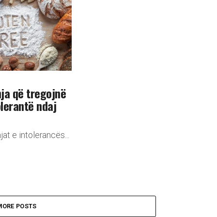
ja që tregojnë
olerantë ndaj
at e intolerancës...
MORE POSTS