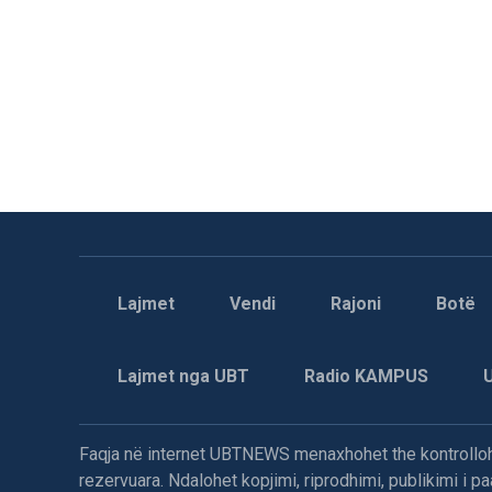
Lajmet
Vendi
Rajoni
Botë
Lajmet nga UBT
Radio KAMPUS
Faqja në internet UBTNEWS menaxhohet the kontrollohe
rezervuara. Ndalohet kopjimi, riprodhimi, publikimi i 