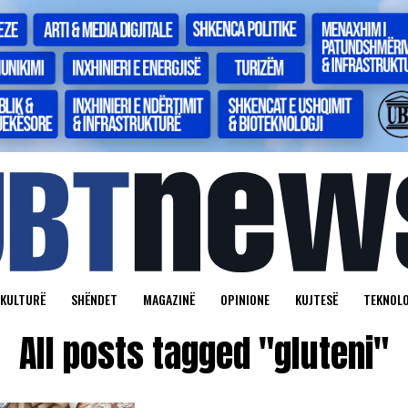
KULTURË
SHËNDET
MAGAZINË
OPINIONE
KUJTESË
TEKNOLO
All posts tagged "gluteni"