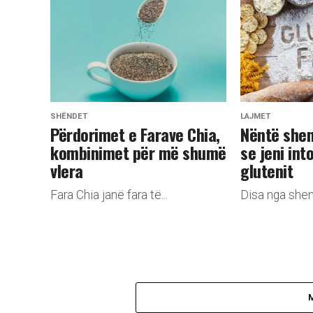
SHËNDET
LAJMET
Përdorimet e Farave Chia,
Nëntë shen
kombinimet për më shumë
se jeni int
vlera
glutenit
Fara Chia janë fara të...
Disa nga shenj