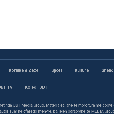
Kornikë e Zezë
Sport
Kulturë
Shënd
UBT TV
Kolegji UBT
t nga UBT Media Group. Materialet, janë të mbrojtura me copyri
paautorizuar në çfarëdo mënyre, pa lejen paraprake të MEDIA Group