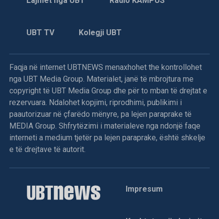
Lajmet nga UBT
Radio KAMPUS
UBT TV
Kolegji UBT
Faqja në internet UBTNEWS menaxhohet the kontrollohet
nga UBT Media Group. Materialet, janë të mbrojtura me
copyright të UBT Media Group dhe për to mban të drejtat e
rezervuara. Ndalohet kopjimi, riprodhimi, publikimi i
paautorizuar në çfarëdo mënyre, pa lejen paraprake të
MEDIA Group. Shfrytëzimi i materialeve nga ndonjë faqe
interneti a medium tjetër pa lejen paraprake, është shkelje
e të drejtave të autorit.
Impresum