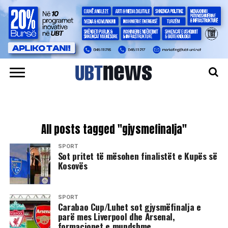
All posts tagged "gjysmefinalja"
SPORT
Sot pritet të mësohen finalistët e Kupës së
Kosovës
SPORT
​Carabao Cup/Luhet sot gjysmëfinalja e
parë mes Liverpool dhe Arsenal,
formacionet e mundshme